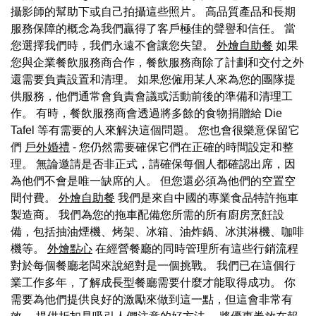
攝影師的幫助下或自己拍攝這些照片。 高品質產品和長期
服務保障的概念為我們贏得了客戶極佳的聲譽和信任。 當
您選擇我們時，我們永遠不會讓您失望。
外燴自助餐
如果
您與企業餐飲服務商合作，餐飲服務商除了計劃和交付之外
還需要負責設置和清理。 如果您僱用某人來為您的團隊提
供服務，他們通常會負責會議或活動前後的準備和清理工
作。 有時，餐飲服務商會透過將多餘的食物捐贈給 Die
Tafel 等有需要的人來解決這個問題。 您也會很樂意保留它
們
戶外婚禮
- 您仍然需要確保它們在正確的時間設定和整
理。 無論邀請是否非正式，請確保每個人都確認出席，因
為他們不會是唯一缺席的人。 但您還必須為他們的空置空
間付費。
外燴自助餐
我們是來自中國的專業食品特許拖車
製造商。 我們為您的拖車配備您所需的所有廚房烹飪設
備，包括抽油煙機、烤架、冰箱、油炸鍋、冰淇淋機、咖啡
機等。
外燴點心
在經營餐廳的同時管理所有這些行銷流程
對於每個餐廳老闆來說絕對是一個挑戰。 我們已在這個行
業工作多年，了解成長型餐廳需要什麼才能取得成功。 你
需要為他們提供良好的激勵來做到這一點，但這會非常有