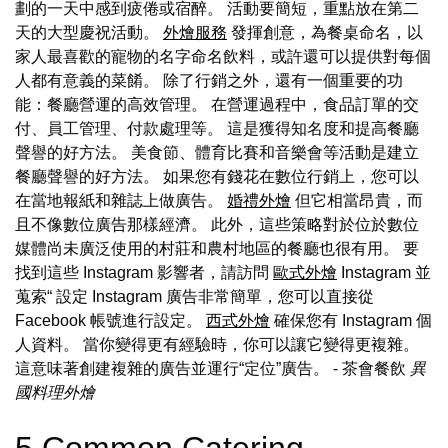
劃的一天中感到疲倦或宿醉。 活動要簡短，重點放在第二
天的大型慶祝活動。
外燴服務
發揮創意，為餐桌命名，以
家人最喜歡的寵物的名字命名飲料，或許還可以提供對每個
人都有意義的菜餚。 除了行銷之外，還有一個重要的功
能：餐廳營運的高效管理。 在營運過程中，食品訂單的交
付、員工管理、付款處理等。 這是獲得知名度和提高餐廳
聲譽的好方法。 美食節、體育比賽和音樂會等活動是建立
餐廳聲譽的好方法。 如果您有錢花在數位行銷上，您可以
在當地報紙和雜誌上做廣告。
婚禮外燴
但它相當昂貴，而
且不像數位廣告那樣經濟。 此外，這些策略對於位於數位
媒體尚未廣泛使用的村莊和農村地區的餐廳也很有用。 要
找到這些 Instagram 影響者，請訪問
歐式外燴
Instagram 並
蒐索“ 設定 Instagram 廣告非常簡單，您可以直接從
Facebook 帳號進行設定。
西式外燴
確保您有 Instagram 個
人資料。 當你變得更有經驗時，你可以讓它變得更複雜。
這意味著創建複雜的廣告並運行“定位”廣告。
- 茶會餐飲
異
國料理外燴
5 Common Catering