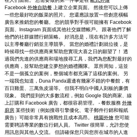
在人們面前。 您需要做的第一件事是在
歐式外燴
Facebook
外燴自助餐
上建立企業頁面。 然後您可以上傳
一些您最好吃的飯菜的照片。 您還應該放置一些創意橫幅
廣告來推銷您的餐廳。 您的競爭對手很可能擁有 Facebook
頁面、Instagram 頁面或其他社交媒體帳戶。 跟著他們了解
他們的社群媒體行銷策略。 好消息是，現在有許多方法可
以主導餐廳行銷並主導競爭。 當您的婚禮計劃就位後，是
時候尋找一些供應商來幫助您實現大喜之日的願望了！ 透
過我們先進的供應商和場地搜尋工具，我們為您配對最好的
供應商，並幫助您建立夢想的婚禮團隊。 眾所周知，這並
不是一個孤立的案例，整個城市都充滿了這樣的案例。 另
一端我也知道，Duna Panda週邊有幾家不錯的中餐館，有
百日雞蛋、三萬魚皮湯等。 但我不明白中國人刻板的廉價
現象。 我們提到的大多數流程，例如 Google 我的商家、線
上訂購和 Facebook 廣告，都很容易管理。 - 餐飲服務
外燴
廚房
某些技術（例如搜尋引擎優化、電子郵件行銷和報紙
廣告）可能非常具有挑戰性且成本高昂。
桃園外燴
您可能
需要聘請專業的數位行銷人員。 Twitter 很簡單，允許您使
用訊息與其他人交流。 但請確保您只與您所在城市的人進