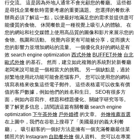
行交流。 這是因為外地人通常不會光顧您的餐廳。 這些都
是尋找企業餐飲時需要考慮的重要議題。 您選擇的餐飲承
辦商必須了解這一點，以便最好地滿足您的需求並提供盡可
能優質的食物。 休閒餐飲是一種視覺上吸引人的體驗。 在
您的網站和社交媒體上使用高品質的圖像和影片來展示您的
食物、氛圍和活動。 視覺內容更有可能被分享，從而擴大
您的影響力並增加網站的流量。 一個優化良好的網站是有
效 search engine optimization
西式外燴
BUFFET外燴
台北
歐式外燴
的基石。 然而，建立如此複雜的系統對於新餐廳
老闆來說可能是一個相當大的挑戰。 另一個缺點是，過於
頻繁地使用此功能可能會惹惱客戶。 您可以使用您的網站
填寫表格來收集這些電子郵件。 這些表格還可以收集有價
值的客戶數據，例如他們的姓名和生日。 SEO有很多方
面，例如內容寫作、標題和標題優化、關鍵字研究等等。
要了解更多信息，請閱讀這篇有關餐廳 search engine
optimization
下午茶外燴
戶外婚禮
的文章。
外燴推薦首選
在上圖中，我們在谷歌上搜尋了「美國最好的義大利餐
廳」。 吸引顧客的一個好方法是擁有一個充滿餐廳最佳菜
餚照片的 Instagram
自助餐外燴
個人資料。 您可以在專業