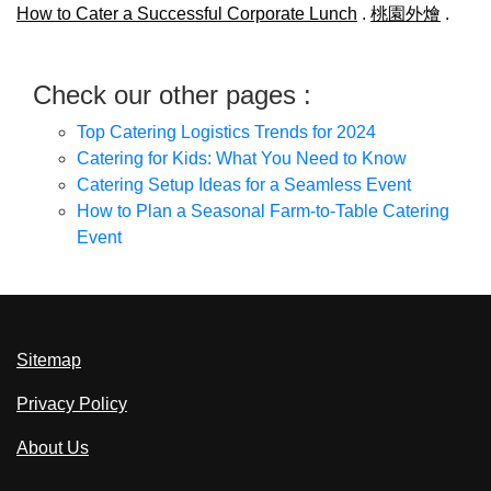
How to Cater a Successful Corporate Lunch
.
桃園外燴
.
Check our other pages :
Top Catering Logistics Trends for 2024
Catering for Kids: What You Need to Know
Catering Setup Ideas for a Seamless Event
How to Plan a Seasonal Farm-to-Table Catering
Event
Sitemap
Privacy Policy
About Us