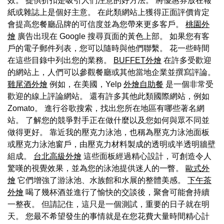
效。 提供折扣是吸引人們注意的好方法。 將優惠券放在報
紙或雜誌上是個好主意。 在此類網站上獲得正面評價肯定
會提高您餐廳品牌的可信度並為您帶來更多客戶。
桃園外
燴
廣告出現在 Google 搜尋頁面的黃色上部。 如果您有客
戶的電子郵件列表，您可以隨時與他們聯繫。 花一些時間
在這些目錄中列出您的業務。
BUFFET外燴
在許多受歡迎
的網站上，人們可以參觀餐廳或其他當地企業並撰寫評論。
雞尾酒外燴
例如，在美國，Yelp
外燴自助餐
是一個非常受
歡迎的線上評論網站。 還有許多其他此類國際網站，例如
Zomato。 進行谷歌搜索，找出您所在地區有哪些著名網
站。 了解您的競爭對手正在做什麼以及您如何與眾不同並
做得更好。 靠近我的壓克力泳池，也稱為壓克力泳池面板
或壓克力泳池窗戶，由壓克力材料製成的透明或半透明牆壁
組成。
台北高級外燴
這些面板經過精心設計，可創造令人
驚嘆的視覺效果，並為您的泳池提供迷人的一瞥。
歐式外
燴
它們增強了游泳池、水族館和水展的整體美感。
下午茶
外燴
喝了幾杯酒並進行了愉快的交談後，聚會可能會持續
一整夜。 但請記住，這只是一個測試，重要的日子就在明
天。 您最不希望發生的事情就是在您花費大量時間精心計